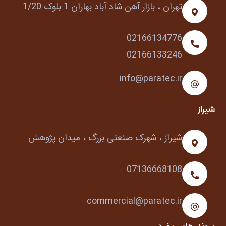
تهران ، بازار آهن شاد آباد بهاران 1 بلوک 1/20
02166134776
02166133246
info@paratec.ir
شیراز
شیراز ، شهرک صنعتی بزرگ ، میدان پژوهش
07136668108
commercial@paratec.ir