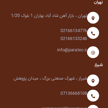
تهران
تهران ، بازار آهن شاد آباد بهاران 1 بلوک 1/20
02166134776
02166133246
info@paratec.ir
شیراز
شیراز ، شهرک صنعتی بزرگ ، میدان پژوهش
07136668108