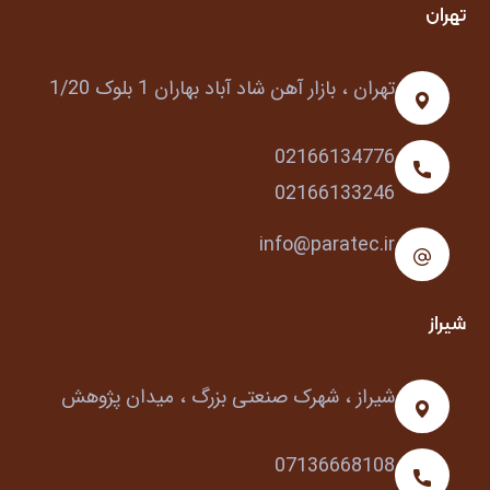
تهران
تهران ، بازار آهن شاد آباد بهاران 1 بلوک 1/20
02166134776
02166133246
info@paratec.ir
شیراز
شیراز ، شهرک صنعتی بزرگ ، میدان پژوهش
07136668108