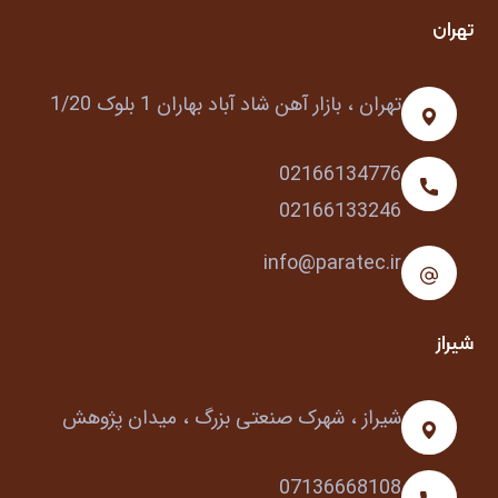
تهران
تهران ، بازار آهن شاد آباد بهاران 1 بلوک 1/20
02166134776
02166133246
info@paratec.ir
شیراز
شیراز ، شهرک صنعتی بزرگ ، میدان پژوهش
07136668108