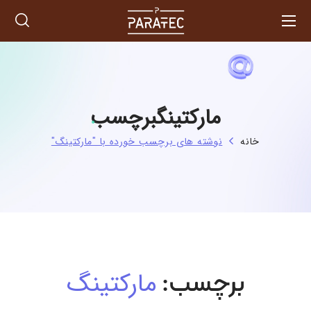
مارکتینگبرچسب
خانه
نوشته های برچسب خورده با "مارکتینگ"
مارکتینگ
برچسب: