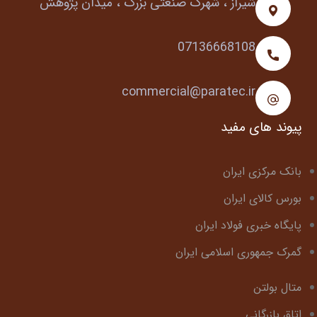
شیراز ، شهرک صنعتی بزرگ ، میدان پژوهش
07136668108
commercial@paratec.ir
پیوند های مفید
بانک مرکزی ایران
بورس کالای ایران
پایگاه خبری فولاد ایران
گمرک جمهوری اسلامی ایران
متال بولتن
اتاق بازرگانی