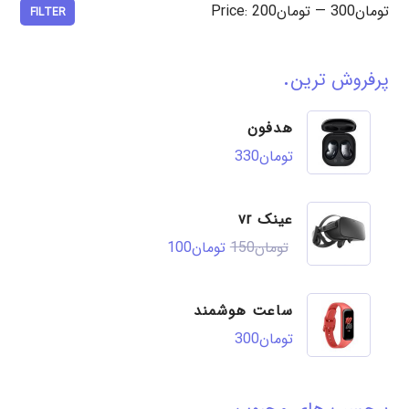
تومان300
—
تومان200
Price:
FILTER
پرفروش ترین
هدفون
تومان
330
عینک vr
تومان
150
تومان
100
ساعت هوشمند
تومان
300