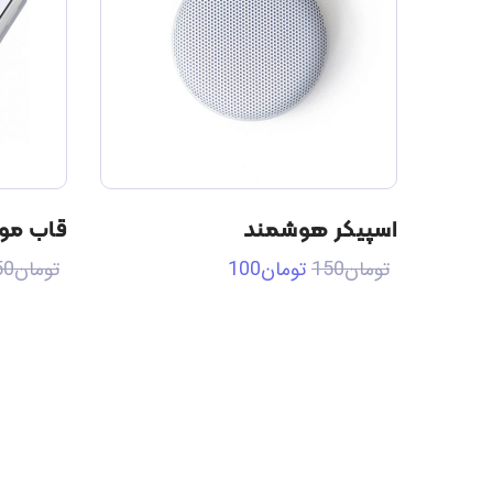
اسپیکر هوشمند
قاب موب
تومان
150
تومان
100
تومان
50