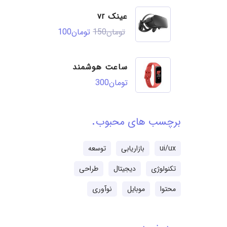
عینک vr
تومان
150
تومان
100
ساعت هوشمند
تومان
300
برچسب های محبوب
ui/ux
بازاریابی
توسعه
تکنولوژی
دیجیتال
طراحی
محتوا
موبایل
نوآوری