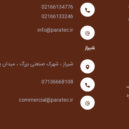
02166134776
02166133246
info@paratec.ir
شیراز
شیراز ، شهرک صنعتی بزرگ ، میدان
07136668108
با هدف
د
commercial@paratec.ir