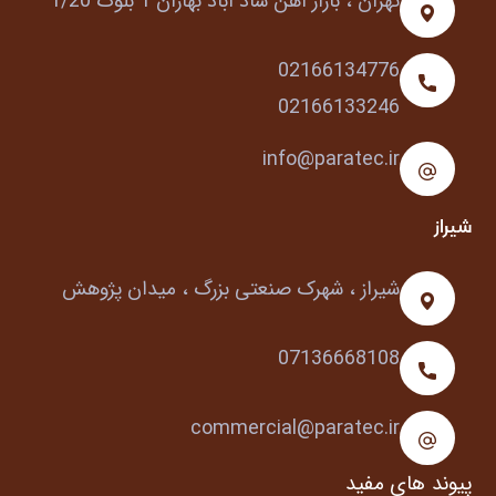
تهران ، بازار آهن شاد آباد بهاران 1 بلوک 1/20
02166134776
02166133246
info@paratec.ir
شیراز
شیراز ، شهرک صنعتی بزرگ ، میدان پژوهش
07136668108
commercial@paratec.ir
پیوند های مفید