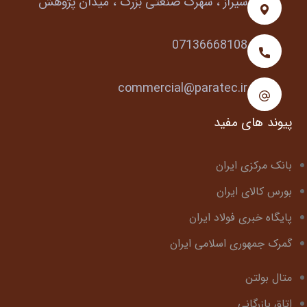
شیراز ، شهرک صنعتی بزرگ ، میدان پژوهش
07136668108
commercial@paratec.ir
پیوند های مفید
بانک مرکزی ایران
بورس کالای ایران
پایگاه خبری فولاد ایران
گمرک جمهوری اسلامی ایران
متال بولتن
اتاق بازرگانی