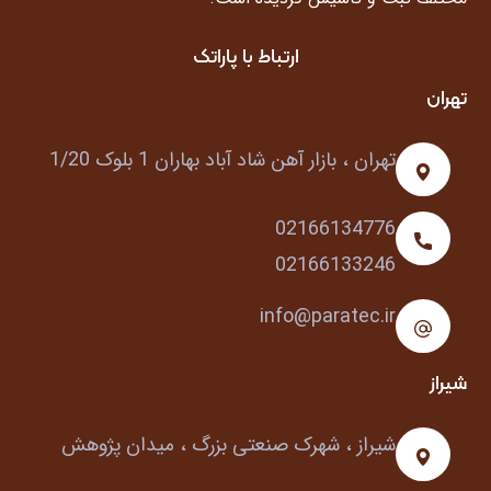
ارتباط با پاراتک
تهران
تهران ، بازار آهن شاد آباد بهاران 1 بلوک 1/20
02166134776
02166133246
info@paratec.ir
شیراز
شیراز ، شهرک صنعتی بزرگ ، میدان پژوهش